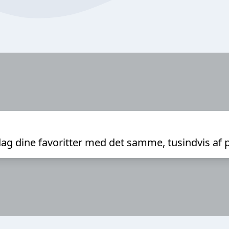
ag dine favoritter med det samme, tusindvis af 