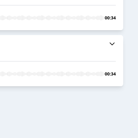
00:34
00:34