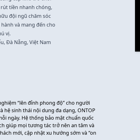
 rút tiền nhanh chóng,
ở hữu đội ngũ chăm sóc
g hành và mang đến cho
ú vị.
ểu, Đà Nẵng, Việt Nam
i nghiệm “lên đỉnh phong độ” cho người
 và hệ sinh thái nội dung đa dạng, ONTOP
 mỗi ngày. Hệ thống bảo mật chuẩn quốc
ch giúp mọi tương tác trở nên an tâm và
ách mới, cập nhật xu hướng sớm và “on