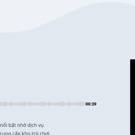
00:39
 nổi bật nhờ dịch vụ
cung cấp kho trò chơi