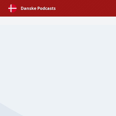
Danske Podcasts