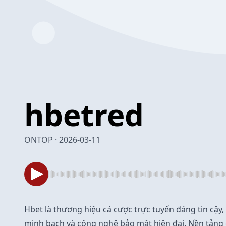
hbetred
ONTOP · 2026-03-11
Hbet
là thương hiệu cá cược trực tuyến đáng tin cậy,
minh bạch và công nghệ bảo mật hiện đại. Nền tảng 