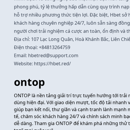
phong phú, tỷ lệ thưởng hấp dẫn cùng quy trình nạp
hỗ trợ nhiều phương thức tiện lợi. Đặc biệt, Hbet s
khách hàng chuyên nghiệp 24/7, luôn sẵn sàng đồn
người chơi trải nghiệm cá cược an toàn, ổn định và th
Địa chỉ: 107 Lạc Long Quân, Hoà Khánh Bắc, Liên Chi
Điện thoại: +84813264759
Email:
hbetred@support.com
Website:
https://hbet.red/
ontop
ONTOP là nền tảng giải trí trực tuyến hướng tới trả
dùng hiện đại. Với giao diện mượt, tốc độ tải nhanh
giúp bạn kết nối, thư giãn và cạnh tranh lành mạnh
tế, chăm sóc khách hàng 24/7 và chính sách minh bạ
dễ dàng. Tham gia ONTOP để khám phá những thử th