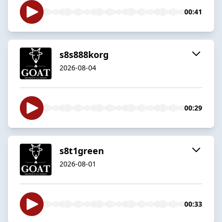
00:41
s8s888korg
2026-08-04
00:29
s8t1green
2026-08-01
00:33