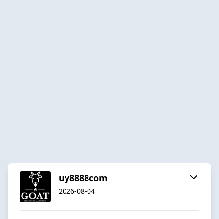
uy8888com
2026-08-04