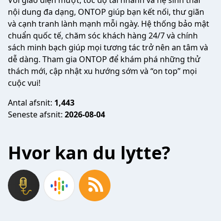
Với giao diện mượt, tốc độ tải nhanh và hệ sinh thái
nội dung đa dạng, ONTOP giúp bạn kết nối, thư giãn
và cạnh tranh lành mạnh mỗi ngày. Hệ thống bảo mật
chuẩn quốc tế, chăm sóc khách hàng 24/7 và chính
sách minh bạch giúp mọi tương tác trở nên an tâm và
dễ dàng. Tham gia ONTOP để khám phá những thử
thách mới, cập nhật xu hướng sớm và “on top” mọi
cuộc vui!
Antal afsnit:
1,443
Seneste afsnit:
2026-08-04
Hvor kan du lytte?