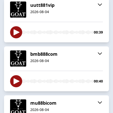
uutt881vip
2026-08-04
00:39
bmb888com
2026-08-04
00:40
mu88bicom
2026-08-04