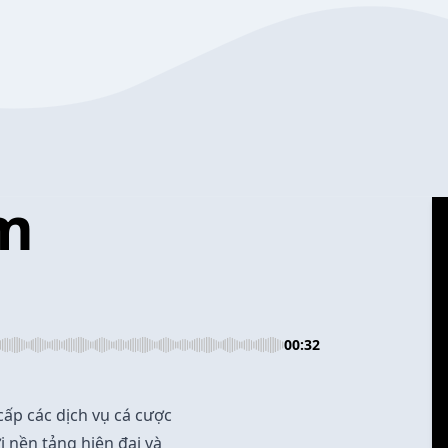
m
00:32
 cấp các dịch vụ cá cược
i nền tảng hiện đại và