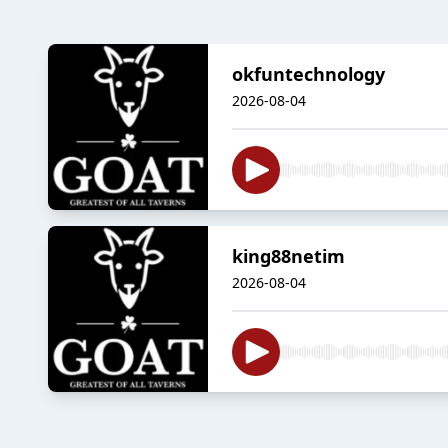
okfuntechnology
2026-08-04
king88netim
2026-08-04