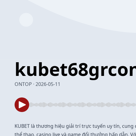
kubet68grco
ONTOP · 2026-05-11
KUBET
là thương hiệu giải trí trực tuyến uy tín, cung
thể thao, casino live và game đổi thưởng hấp dẫn. Vớ