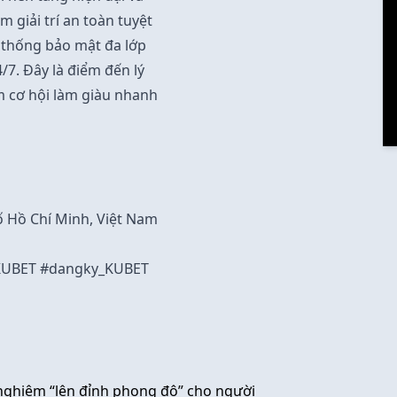
giải trí an toàn tuyệt
ệ thống bảo mật đa lớp
7. Đây là điểm đến lý
 cơ hội làm giàu nhanh
hố Hồ Chí Minh, Việt Nam
KUBET #dangky_KUBET
i nghiệm “lên đỉnh phong độ” cho người