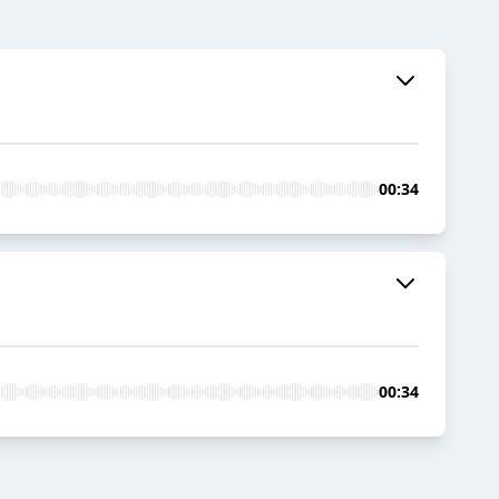
00:34
00:34