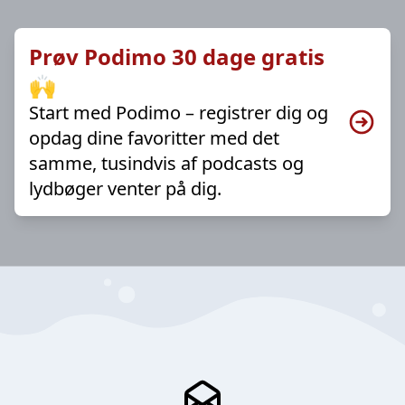
Prøv Podimo 30 dage gratis
🙌
Start med Podimo – registrer dig og
opdag dine favoritter med det
samme, tusindvis af podcasts og
lydbøger venter på dig.