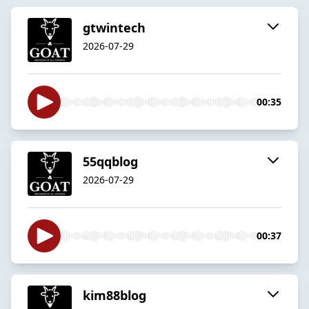
gtwintech
2026-07-29
00:35
55qqblog
2026-07-29
00:37
kim88blog