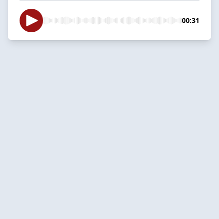
00:31