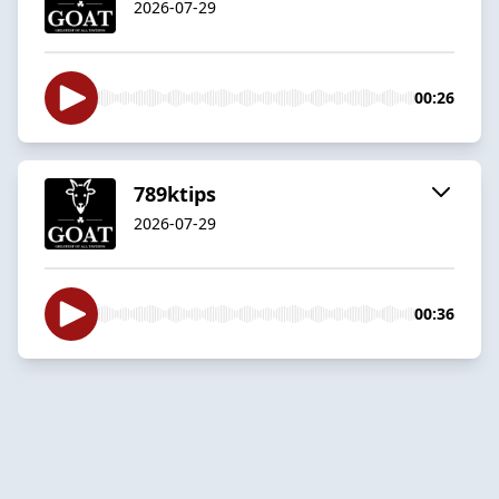
2026-07-29
00:26
789ktips
2026-07-29
00:36