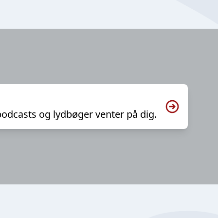
podcasts og lydbøger venter på dig.