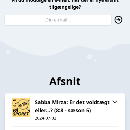
Vil du modtage en e-mail, når der er nye afsnit
tilgængelige?
Afsnit
Sabba Mirza: Er det voldtægt
eller...? (8:8 - sæson 5)
2024-07-02