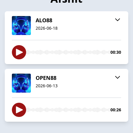
ALO88
2026-06-18
00:30
OPEN88
2026-06-13
00:26