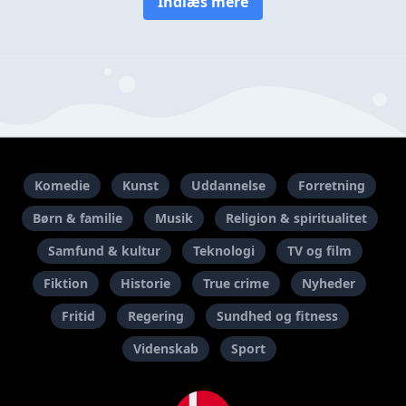
Indlæs mere
Komedie
Kunst
Uddannelse
Forretning
Børn & familie
Musik
Religion & spiritualitet
Samfund & kultur
Teknologi
TV og film
Fiktion
Historie
True crime
Nyheder
Fritid
Regering
Sundhed og fitness
Videnskab
Sport