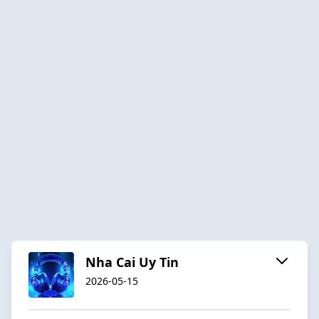
Nha Cai Uy Tin
2026-05-15