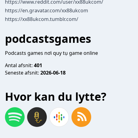
https://www.reddit.com/user/xx88ukcom/
https://en.gravatar.com/xx88ukcom
https://xx88ukcom.tumblr.com/
podcastsgames
Podcasts games nơi quy tụ game online
Antal afsnit:
401
Seneste afsnit:
2026-06-18
Hvor kan du lytte?