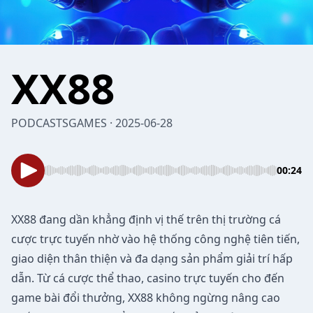
XX88
PODCASTSGAMES · 2025-06-28
00:24
XX88
đang dần khẳng định vị thế trên thị trường cá
cược trực tuyến nhờ vào hệ thống công nghệ tiên tiến,
giao diện thân thiện và đa dạng sản phẩm giải trí hấp
dẫn. Từ cá cược thể thao, casino trực tuyến cho đến
game bài đổi thưởng, XX88 không ngừng nâng cao