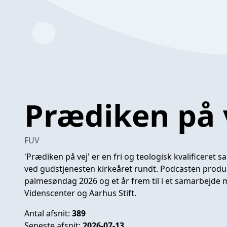
Prædiken på 
FUV
'Prædiken på vej' er en fri og teologisk kvalificeret 
ved gudstjenesten kirkeåret rundt. Podcasten produce
palmesøndag 2026 og et år frem til i et samarbejde
Videnscenter og Aarhus Stift.
Antal afsnit:
389
Seneste afsnit:
2026-07-13