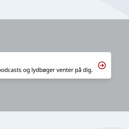
podcasts og lydbøger venter på dig.