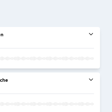
en
nche