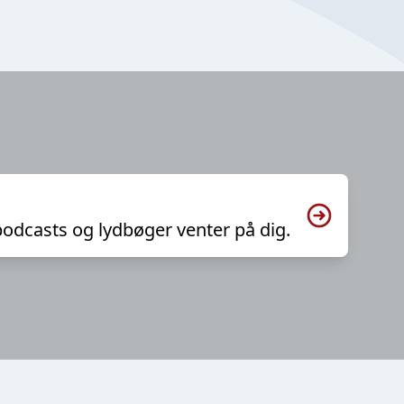
podcasts og lydbøger venter på dig.