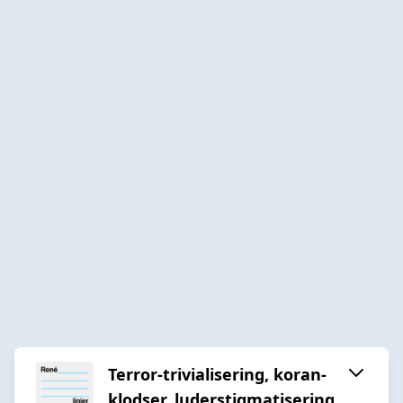
Terror-trivialisering, koran-
klodser, luderstigmatisering