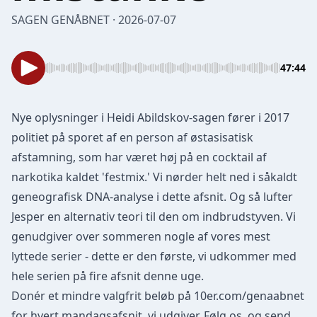
SAGEN GENÅBNET · 2026-07-07
47:44
Nye oplysninger i Heidi Abildskov-sagen fører i 2017
politiet på sporet af en person af østasisatisk
afstamning, som har været høj på en cocktail af
narkotika kaldet 'festmix.' Vi nørder helt ned i såkaldt
geneografisk DNA-analyse i dette afsnit. Og så lufter
Jesper en alternativ teori til den om indbrudstyven. Vi
genudgiver over sommeren nogle af vores mest
lyttede serier - dette er den første, vi udkommer med
hele serien på fire afsnit denne uge.
Donér et mindre valgfrit beløb på
10er.com/genaabnet
for hvert mandagsafsnit, vi udgiver. Følg os, og send