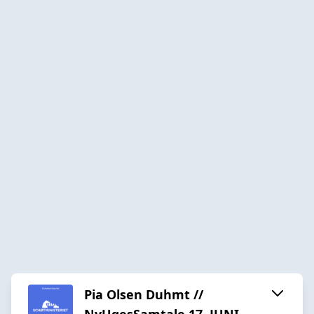
Pia Olsen Duhmt //
NyUgesSamtale 17. JUNI