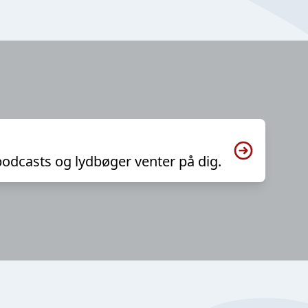
podcasts og lydbøger venter på dig.