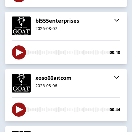
bl555enterprises
2026-08-07
00:40
xoso66aitcom
2026-08-06
00:44