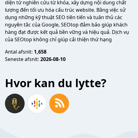
diện từ nghiên cứu từ khóa, xây dựng nội dung chất
lượng đến tối ưu hóa cấu trúc website. Bằng việc sử
dụng những kỹ thuật SEO tiên tiến và tuân thủ các
nguyên tắc của Google, SEOtop đảm bảo giúp khách
hàng đạt được kết quả bền vững và hiệu quả. Dịch vụ
của SEOtop không chỉ giúp cải thiện thứ hạng
Antal afsnit:
1,658
Seneste afsnit:
2026-08-10
Hvor kan du lytte?