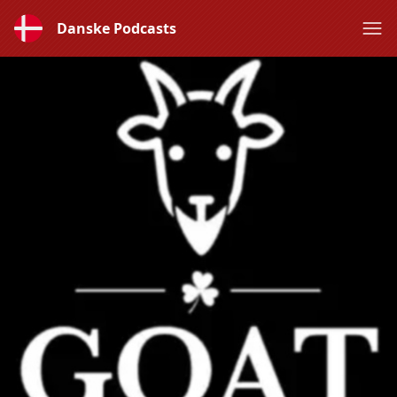
Danske Podcasts