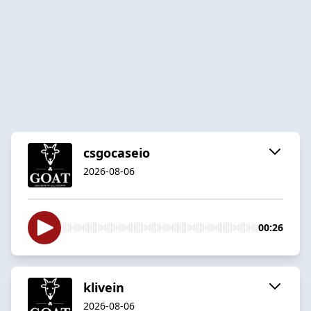
csgocaseio
2026-08-06
00:26
klivein
2026-08-06