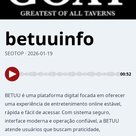
betuuinfo
SEOTOP · 2026-01-19
00:52
BETUU
é uma plataforma digital focada
em
oferecer
uma experiência de entretenimento online estável,
rápida e fácil de acessar. Com sistema seguro,
interface moderna e operação confiável, a BETUU
atende usuários que buscam praticidade,