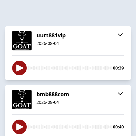
uutt881vip
2026-08-04
00:39
bmb888com
2026-08-04
00:40