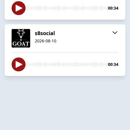
00:34
s8social
2026-08-10
00:34