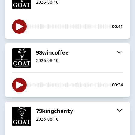
2026-08-10
00:41
98wincoffee
2026-08-10
00:34
79kingcharity
2026-08-10