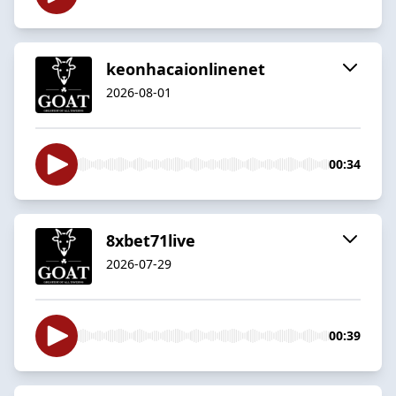
keonhacaionlinenet
2026-08-01
00:34
8xbet71live
2026-07-29
00:39