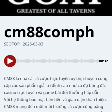
cm88comph
SEOTOP · 2026-03-03
00:32
CM88
là nhà cái cá cược trực tuyến uy tín, chuyên cung
cấp các sản phẩm giải trí đỉnh cao như cá độ bóng đá,
casino trực tuyến và game bài đổi thưởng hấp dẫn.
Với hệ thống bảo mật tiên tiến và giao diện thân thiện,
CM88 mang đến một môi trường cá cược công bằng