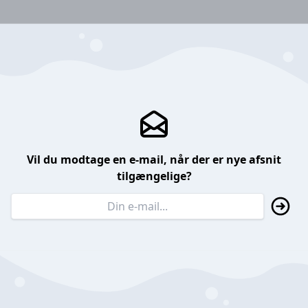
Vil du modtage en e-mail, når der er nye afsnit
tilgængelige?