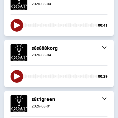
2026-08-04
00:41
s8s888korg
2026-08-04
00:29
s8t1green
2026-08-01