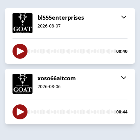
bl555enterprises
2026-08-07
00:40
xoso66aitcom
2026-08-06
00:44