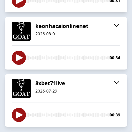
00:31
keonhacaionlinenet
2026-08-01
00:34
8xbet71live
2026-07-29
00:39