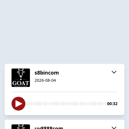
s8bincom
2026-08-04
00:32
uy8888com