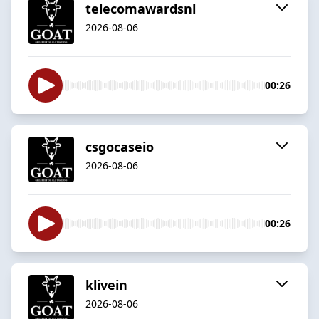
telecomawardsnl
2026-08-06
00:26
csgocaseio
2026-08-06
00:26
klivein
2026-08-06