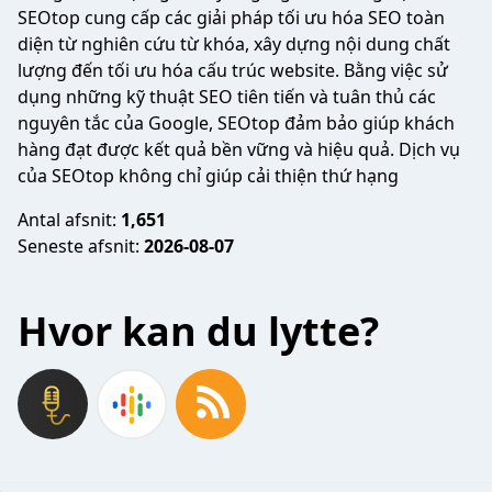
SEOtop cung cấp các giải pháp tối ưu hóa SEO toàn
diện từ nghiên cứu từ khóa, xây dựng nội dung chất
lượng đến tối ưu hóa cấu trúc website. Bằng việc sử
dụng những kỹ thuật SEO tiên tiến và tuân thủ các
nguyên tắc của Google, SEOtop đảm bảo giúp khách
hàng đạt được kết quả bền vững và hiệu quả. Dịch vụ
của SEOtop không chỉ giúp cải thiện thứ hạng
Antal afsnit:
1,651
Seneste afsnit:
2026-08-07
Hvor kan du lytte?