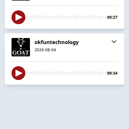
00:27
okfuntechnology
2026-08-04
00:34