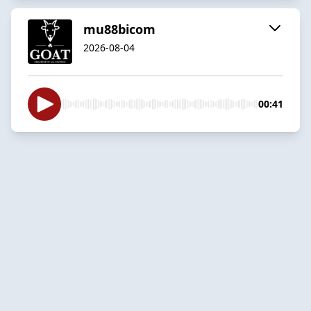
mu88bicom
2026-08-04
00:41