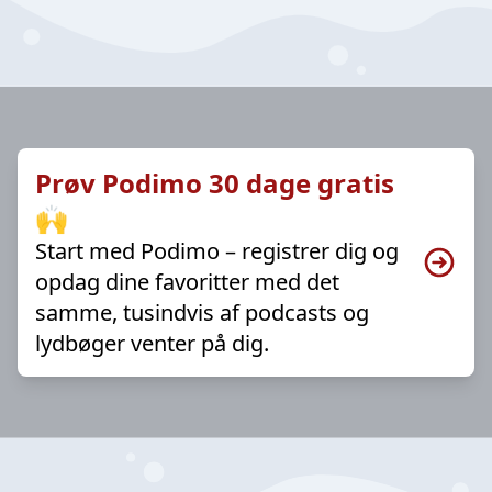
Prøv Podimo 30 dage gratis
🙌
Start med Podimo – registrer dig og
opdag dine favoritter med det
samme, tusindvis af podcasts og
lydbøger venter på dig.