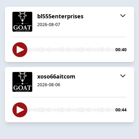
bl555enterprises
2026-08-07
00:40
xoso66aitcom
2026-08-06
00:44