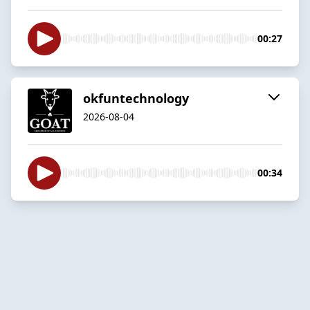
00:27
okfuntechnology
2026-08-04
00:34