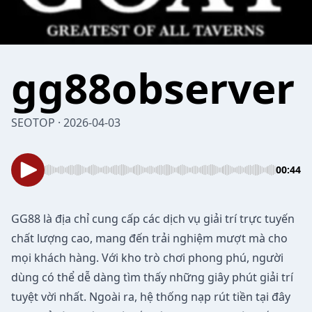
gg88observer
SEOTOP · 2026-04-03
00:44
GG88
là địa chỉ cung cấp các dịch vụ giải trí trực tuyến
chất lượng cao, mang đến trải nghiệm mượt mà cho
mọi khách hàng. Với kho trò chơi phong phú, người
dùng có thể dễ dàng tìm thấy những giây phút giải trí
tuyệt vời nhất. Ngoài ra, hệ thống nạp rút tiền tại đây