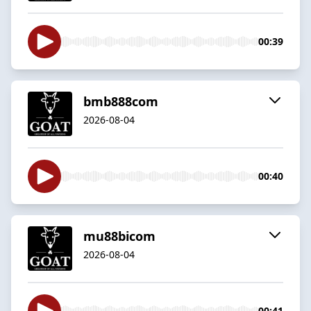
00:39
bmb888com
2026-08-04
00:40
mu88bicom
2026-08-04
00:41