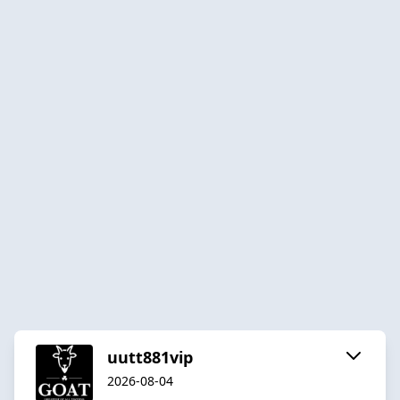
uutt881vip
2026-08-04