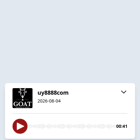
uy8888com
2026-08-04
00:41