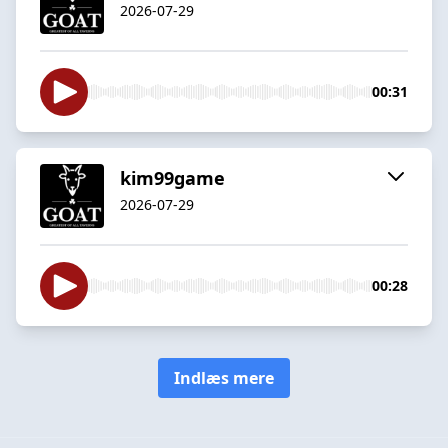
2026-07-29
00:31
kim99game
2026-07-29
00:28
Indlæs mere