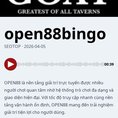
open88bingo
SEOTOP · 2026-04-05
00:39
OPEN88
là nền tảng giải trí trực tuyến được nhiều
người chơi quan tâm nhờ hệ thống trò chơi đa dạng và
giao diện hiện đại. Với tốc độ truy cập nhanh cùng nền
tảng vận hành ổn định, OPEN88 mang đến trải nghiệm
giải trí tiện lợi cho người dùng.