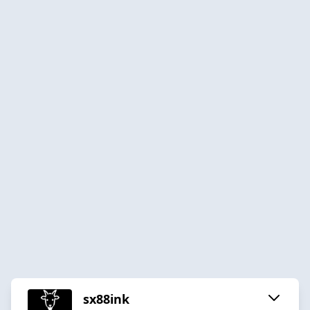
sx88ink