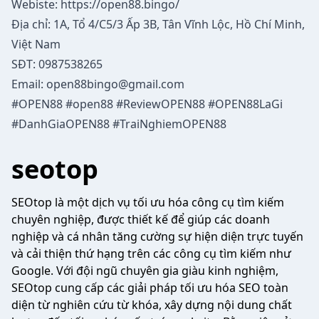
Webiste:
https://open88.bingo/
Địa chỉ: 1A, Tổ 4/C5/3 Ấp 3B, Tân Vĩnh Lộc, Hồ Chí Minh,
Việt Nam
SĐT: 0987538265
Email:
open88bingo@gmail.com
#OPEN88 #open88 #ReviewOPEN88 #OPEN88LaGi
#DanhGiaOPEN88 #TraiNghiemOPEN88
seotop
SEOtop là một dịch vụ tối ưu hóa công cụ tìm kiếm
chuyên nghiệp, được thiết kế để giúp các doanh
nghiệp và cá nhân tăng cường sự hiện diện trực tuyến
và cải thiện thứ hạng trên các công cụ tìm kiếm như
Google. Với đội ngũ chuyên gia giàu kinh nghiệm,
SEOtop cung cấp các giải pháp tối ưu hóa SEO toàn
diện từ nghiên cứu từ khóa, xây dựng nội dung chất