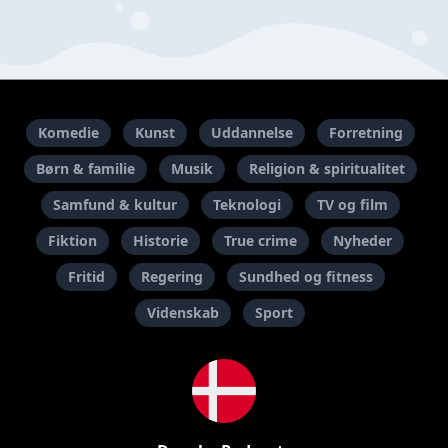
Komedie
Kunst
Uddannelse
Forretning
Børn & familie
Musik
Religion & spiritualitet
Samfund & kultur
Teknologi
TV og film
Fiktion
Historie
True crime
Nyheder
Fritid
Regering
Sundhed og fitness
Videnskab
Sport