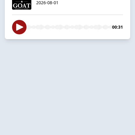
2026-08-01
00:31