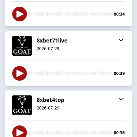
00:34
8xbet71live
2026-07-29
00:39
8xbet4top
2026-07-29
00:36