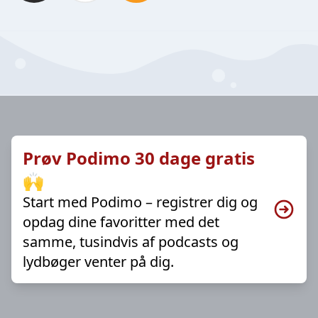
Prøv Podimo 30 dage gratis
🙌
Start med Podimo – registrer dig og
opdag dine favoritter med det
samme, tusindvis af podcasts og
lydbøger venter på dig.