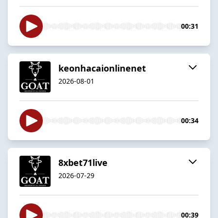
00:31
keonhacaionlinenet
2026-08-01
00:34
8xbet71live
2026-07-29
00:39