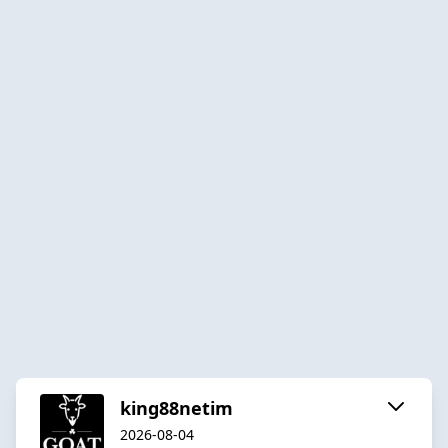
king88netim
2026-08-04