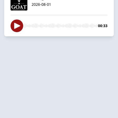
2026-08-01
00:33