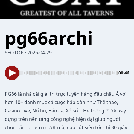
pg66archi
SEOTOP · 2026-04-29
00:46
PG66
là nhà cái giải trí trực tuyến hàng đầu châu Á với
hơn 10+ danh mục cá cược hấp dẫn như Thể thao,
Casino Live, Nổ hũ, Bắn cá, Xổ số… Hệ thống được xây
dựng trên nền tảng công nghệ hiện đại giúp người
chơi trải nghiệm mượt mà, nạp rút siêu tốc chỉ 30 giây