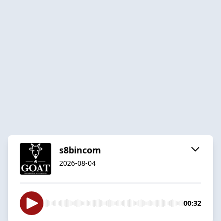
s8bincom
2026-08-04
00:32