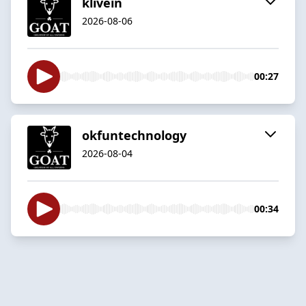
klivein
2026-08-06
00:27
okfuntechnology
2026-08-04
00:34