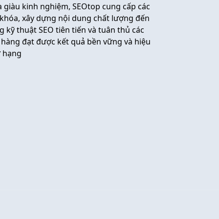
a giàu kinh nghiệm, SEOtop cung cấp các
ừ khóa, xây dựng nội dung chất lượng đến
 kỹ thuật SEO tiên tiến và tuân thủ các
hàng đạt được kết quả bền vững và hiệu
ứ hạng