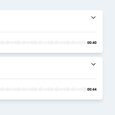
00:40
00:44