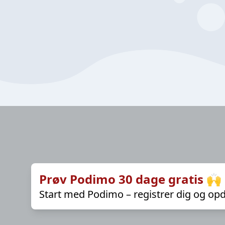
Prøv Podimo 30 dage gratis 🙌
Start med Podimo – registrer dig og opd