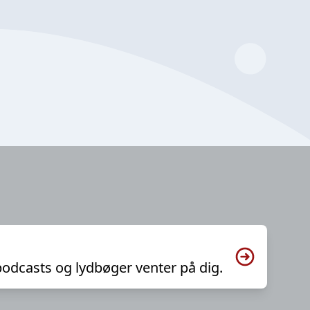
podcasts og lydbøger venter på dig.