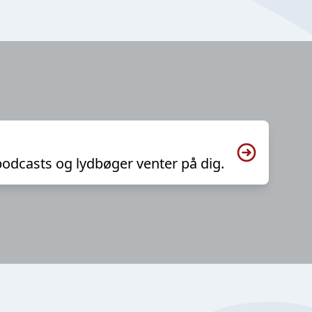
podcasts og lydbøger venter på dig.