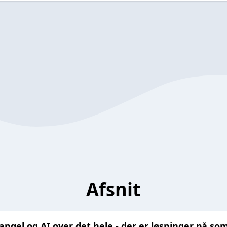
Afsnit
ngel og AI over det hele - der er løsninger på 