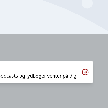
podcasts og lydbøger venter på dig.