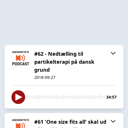
#62 - Nedtælling til
partikelterapi på dansk
grund
2018-09-27
34:57
#61 'One size fits all' skal ud