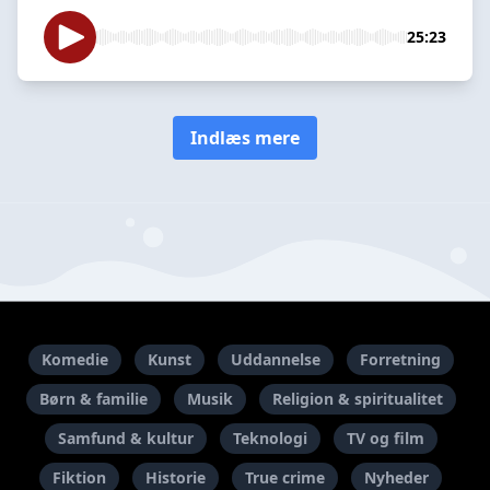
25:23
Indlæs mere
Komedie
Kunst
Uddannelse
Forretning
Børn & familie
Musik
Religion & spiritualitet
Samfund & kultur
Teknologi
TV og film
Fiktion
Historie
True crime
Nyheder