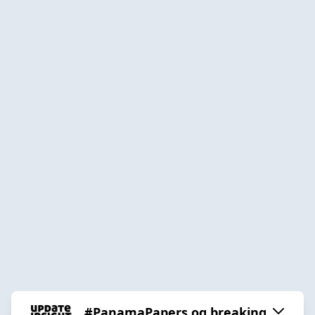
#PanamaPapers og breaking