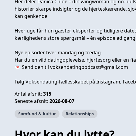
Her deler Danica Chloe – din wingwoman og no-bullsh
historier, skarpe indsigter og de hjerteskærende, sjo
kan genkende.
Hver uge får hun gæster, eksperter og tidligere dates
kærlighedens store spørgsmål – én episode ad gang
Nye episoder hver mandag og fredag.
Har du en vild datingoplevelse, hjertesorg eller en fia
💌 Send den til
voksendatingpodcast@gmail.com
Følg Voksendating-fællesskabet på Instagram, Face
Antal afsnit:
315
Seneste afsnit:
2026-08-07
Samfund & kultur
Relationships
Hvor kan du lytte?