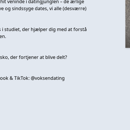
it veninde i datingjunglen – de ærlige
ve og sindssyge dates, vi alle (desværre)
 i studiet, der hjælper dig med at forstå
en.
sko, der fortjener at blive delt?
book & TikTok: @voksendating