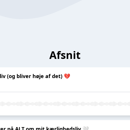
Afsnit
v (og bliver høje af det) 💔
rer på ALT om mit kærlighedsliv 🤍