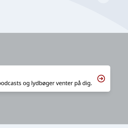
podcasts og lydbøger venter på dig.