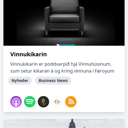
Vinnukikarin
Vinnukikarin er poddvarpið hjá Vinnuhúsinum,
sum setur kikaran á og kring vinnuna í Føroyum
Nyheder
Business News