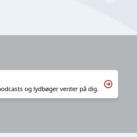
podcasts og lydbøger venter på dig.