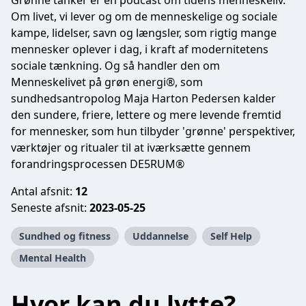
Grønne tanker er en podcast om tidens menneskeliv.
Om livet, vi lever og om de menneskelige og sociale
kampe, lidelser, savn og længsler, som rigtig mange
mennesker oplever i dag, i kraft af modernitetens
sociale tænkning. Og så handler den om
Menneskelivet på grøn energi®, som
sundhedsantropolog Maja Harton Pedersen kalder
den sundere, friere, lettere og mere levende fremtid
for mennesker, som hun tilbyder 'grønne' perspektiver,
værktøjer og ritualer til at iværksætte gennem
forandringsprocessen DE5RUM®
Antal afsnit:
12
Seneste afsnit:
2023-05-25
Sundhed og fitness
Uddannelse
Self Help
Mental Health
Hvor kan du lytte?