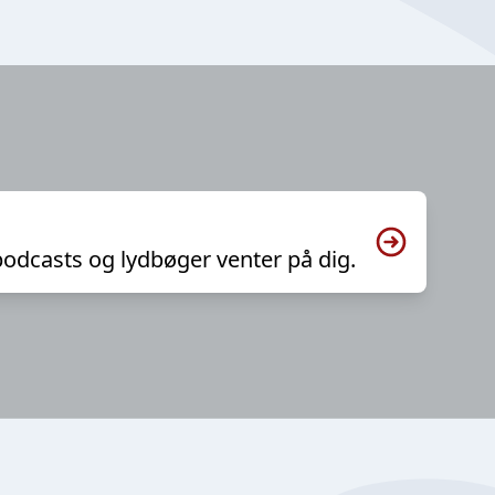
podcasts og lydbøger venter på dig.