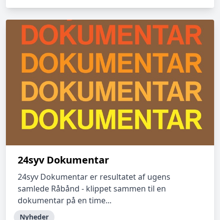
24syv Dokumentar
24syv Dokumentar er resultatet af ugens
samlede Råbånd - klippet sammen til en
dokumentar på en time...
Nyheder