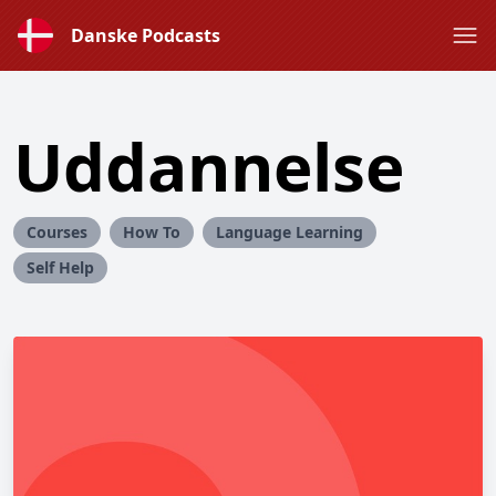
Danske Podcasts
Uddannelse
Courses
How To
Language Learning
Self Help